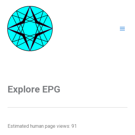
Ga
naar
de
inhoud
Mai
Men
Explore EPG
Estimated human page views: 91