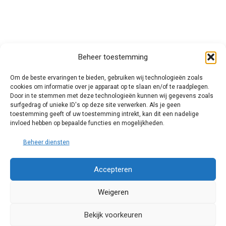
Beheer toestemming
Om de beste ervaringen te bieden, gebruiken wij technologieën zoals
cookies om informatie over je apparaat op te slaan en/of te raadplegen.
Privacy Policy
Door in te stemmen met deze technologieën kunnen wij gegevens zoals
surfgedrag of unieke ID's op deze site verwerken. Als je geen
Cookie Policy (EU)
toestemming geeft of uw toestemming intrekt, kan dit een nadelige
Impressum
invloed hebben op bepaalde functies en mogelijkheden.
Disclaimer and Content Usage
Beheer diensten
Accepteren
Weigeren
© 2025 Chris van Tienhoven. All rights reserved.
Bekijk voorkeuren