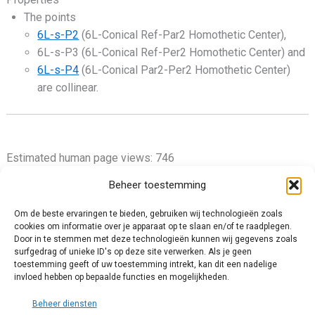
The points
6L-s-P2
(6L-Conical Ref-Par2 Homothetic Center),
6L-s-P3 (6L-Conical Ref-Per2 Homothetic Center) and
6L-s-P4
(6L-Conical Par2-Per2 Homothetic Center)
are collinear.
Estimated human page views: 746
Beheer toestemming
Om de beste ervaringen te bieden, gebruiken wij technologieën zoals
cookies om informatie over je apparaat op te slaan en/of te raadplegen.
Privacy Policy
Door in te stemmen met deze technologieën kunnen wij gegevens zoals
surfgedrag of unieke ID's op deze site verwerken. Als je geen
Cookie Policy (EU)
toestemming geeft of uw toestemming intrekt, kan dit een nadelige
Impressum
invloed hebben op bepaalde functies en mogelijkheden.
Disclaimer and Content Usage
Beheer diensten