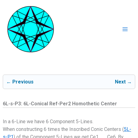
Ga
naar
de
inhoud
Mai
Men
← Previous
Next →
6L-s-P3: 6L-Conical Ref-Per2 Homothetic Center
In a 6-Line we have 6 Component 5-Lines.
When constructing 6 times the Inscribed Conic Centers (
5L-
s-P1
) of the Component 5-Lines we get Ce1, … , Ce6. By