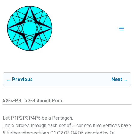
Ga
naar
de
inhoud
Mai
Men
← Previous
Next →
5G-s-P9 5G-Schmidt Point
Let P1P2P3P4P5 be a Pentagon.
The 5 circles through each set of 3 consecutive vertices have
5 further intersections Q1,Q2,Q3,Q4,Q5 denoted by Qi