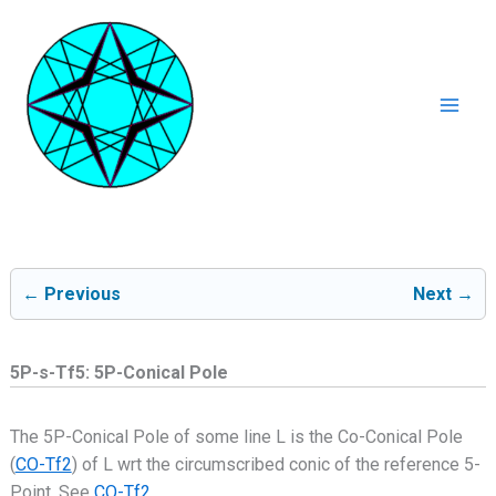
Ga
naar
de
inhoud
Mai
Men
← Previous
Next →
5P-s-Tf5: 5P-Conical Pole
The 5P-Conical Pole of some line L is the Co-Conical Pole
(
CO-Tf2
) of L wrt the circumscribed conic of the reference 5-
Point. See
CO-Tf2
.