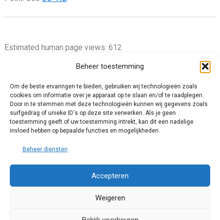
Estimated human page views: 612
Beheer toestemming
Om de beste ervaringen te bieden, gebruiken wij technologieën zoals
cookies om informatie over je apparaat op te slaan en/of te raadplegen.
Privacy Policy
Door in te stemmen met deze technologieën kunnen wij gegevens zoals
surfgedrag of unieke ID's op deze site verwerken. Als je geen
Cookie Policy (EU)
toestemming geeft of uw toestemming intrekt, kan dit een nadelige
Impressum
invloed hebben op bepaalde functies en mogelijkheden.
Disclaimer and Content Usage
Beheer diensten
Accepteren
Weigeren
© 2025 Chris van Tienhoven. All rights reserved.
Bekijk voorkeuren