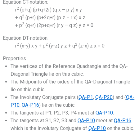
Equation CT-notation:
2
r
(p+q) (p+q+2r) (q x – p y) x y
2
+ q
(p+r) (p+2q+r) (p z – r x) x z
2
+ p
(q+r) (2p+q+r) (r y – q z) y z = 0
Equation DT-notation:
2
2
2
r
(x-y) x y + p
(y-z) y z + q
(z-x) z x = 0
Properties
The vertices of the Reference Quadrangle and the QA-
Diagonal Triangle lie on this cubic.
The Midpoints of the sides of the QA-Diagonal Triangle
lie on this cubic.
The Involutary Conjugate pairs (
QA-P1
,
QA-P20
) and (
QA-
P10
,
QA-P16
) lie on the cubic.
The tangents at P1, P2, P3, P4 meet at
QA-P10
.
The tangents at S1, S2, S3 and
QA-P10
meet at
QA-P16
which is the Involutary Conjugate of
QA-P10
on the cubic.