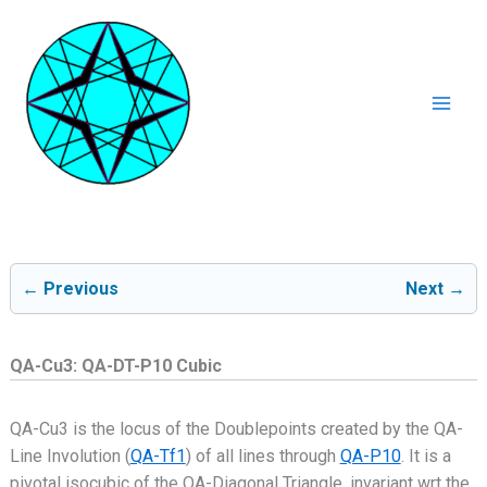
Ga
naar
de
inhoud
Mai
Men
← Previous
Next →
QA-Cu3: QA-DT-P10 Cubic
QA-Cu3 is the locus of the Doublepoints created by the QA-
Line Involution (
QA-Tf1
) of all lines through
QA-P10
. It is a
pivotal isocubic of the QA-Diagonal Triangle, invariant wrt the