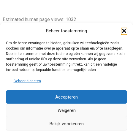
Estimated human page views: 1032
Beheer toestemming
Om de beste ervaringen te bieden, gebruiken wij technologieën zoals
cookies om informatie over je apparaat op te slaan en/of te raadplegen.
Privacy Policy
Door in te stemmen met deze technologieën kunnen wij gegevens zoals
surfgedrag of unieke ID's op deze site verwerken. Als je geen
Cookie Policy (EU)
toestemming geeft of uw toestemming intrekt, kan dit een nadelige
Impressum
invloed hebben op bepaalde functies en mogelijkheden.
Disclaimer and Content Usage
Beheer diensten
Accepteren
Weigeren
© 2025 Chris van Tienhoven. All rights reserved.
Bekijk voorkeuren