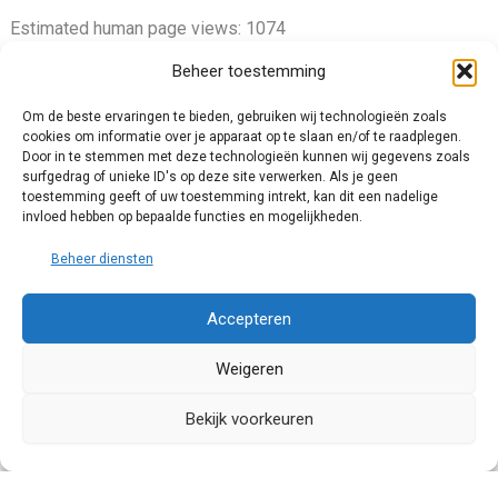
Estimated human page views: 1074
Beheer toestemming
Om de beste ervaringen te bieden, gebruiken wij technologieën zoals
cookies om informatie over je apparaat op te slaan en/of te raadplegen.
Privacy Policy
Door in te stemmen met deze technologieën kunnen wij gegevens zoals
surfgedrag of unieke ID's op deze site verwerken. Als je geen
Cookie Policy (EU)
toestemming geeft of uw toestemming intrekt, kan dit een nadelige
Impressum
invloed hebben op bepaalde functies en mogelijkheden.
Disclaimer and Content Usage
Beheer diensten
Accepteren
Weigeren
© 2025 Chris van Tienhoven. All rights reserved.
Bekijk voorkeuren