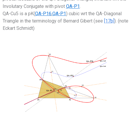
Involutary Conjugate with pivot
QA-P1
.
QA-Cu5 is a pK(
QA-P16
,
QA-P1
) cubic wrt the QA-Diagonal
Triangle in the terminology of Bernard Gibert (see
[17b]
). (note
Eckart Schmidt)