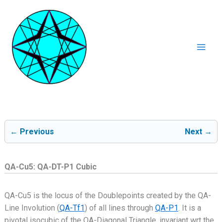
Ga
naar
de
inhoud
Mai
Men
← Previous
Next →
QA-Cu5: QA-DT-P1 Cubic
QA-Cu5 is the locus of the Doublepoints created by the QA-
Line Involution (
QA-Tf1
) of all lines through
QA-P1
. It is a
pivotal isocubic of the QA-Diagonal Triangle, invariant wrt the