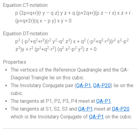
Equation CT-notation:
p (2p+q+r)(r y – q z) y z + q (p+2q+r)(p z – r x) x z + r
(p+q+2r)(q x – p y) x y = 0
Equation DT-notation:
2
2
2
2
2
2
2
2
2
2
2
2
2
2
2
p
(-p
+q
+r
)(r
y
-q
z
) x + q
(-p
+q
-r
)(r
x
-p
2
2
2
2
2
2
2
2
2
z
)y + r
(p
+q
-r
) (q
x
-p
y
) z = 0
Properties
The vertices of the Reference Quadrangle and the QA-
Diagonal Triangle lie on this cubic.
The Involutary Conjugate pair (
QA-P1
,
QA-P20
) lie on the
cubic.
The tangents at P1, P2, P3, P4 meet at
QA-P1
.
The tangents at S1, S2, S3 and
QA-P1
meet at
QA-P20
which is the Involutary Conjugate of
QA-P1
on the cubic.